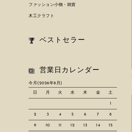
ファッション小物・雑貨
木工クラフト
ベストセラー
営業日カレンダー
今月(2026年8月)
日
月
火
水
木
金
土
1
2
3
4
5
6
7
8
9
10
11
12
13
14
15